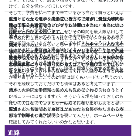
けて、自分を労わってほしいです。
そして、学費を払ってまで来ているから当たり前っといえば
当たり前なんですが、
渡邊：これから進学を考えている方へですが、
大学院に行って、好きに自分の時間を
筑波大学大学
使ってモノを考えることができた時間は本当に、本当にいい
院の国際公共政策学位プログラム
は良いところと言って嘘は
清水：
すごい正直だな。
時間だったなと今思います。
ないかと思います。
ぜひその時間を最大限活用して
渡邊：
今振り返ってみて、ほかの大学院の話とかもある程度
やり残したことがないようにしてほしいです。それでいて、
聞いて知っていますが、「どこでも好きなところに入れます
健康第一でもいてほしいと思います。
この中で、どんな形や
清水：
確かにね。
よ。どこにしますか？選んでいいよ」って言われたら、私は
経緯であれ、乗り越えて修了しようがしまいが、ここでの経
なんか、大学院選びに悩んでいる人にとっても、大学院に行
きっと筑波大学の大学院に進学すると思います。もちろん人
験を持っている人ならどこでもやっていけるんじゃないかな
こうか悩んでいる人にとってもこのインタビューは判断材料
渡邊：
そうなるといいな。
が良かったっていうのもあるし、知っている人や先生がいる
と思います。
皆さん凄いことをやっているんだぞって、私が
として参考になりそうだね。
大学院に行こうって思っている人は、ぜひ飛び込んでほしい
からというのもありますが、設備・環境が研究する場所とし
言ったからって何にもならないですけど、心の底からそう思
なと思います
。さっきの在学生に向けての話とちょっと内容
て適していると思います。
っています。
が被りますが、ここでの2年間は短くもハードだと思うので、
それを経験しておくだけでも価値はあると考えています。
文系の大学院を出た人ってそんなにいないので、ちょっとイ
清水：
おお、進学情報の集め方も教えてくれる良いＯＢ
レギュラーにはなりますが、そういう立場を知っておくのも
だ…。
良いのではないでしょうか。もちろん辛い思いもあると思い
そして、これでインタビューは終了になります。
ます。が、ちょっとでも興味があったら、毎年やっている
渡邊さん、長時間インタビューにお付き合いいただきありが
渡邊：
こちらこそありがとうございました。
内
部進学指導会
とうございました。
や
進学説明会
を覗いてみたり、
ホームページ
を
確認してみてくれたらいいのかなと思います。
進路