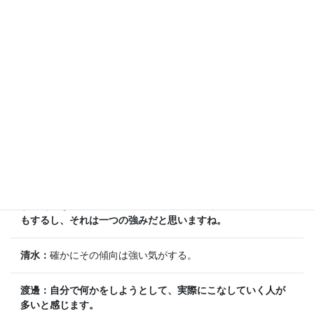
うか、そういったところがあるなと私は思っていて、自分が
そうだったかちょっとわかんないですけど…。
清水：
でもちゃんとやっていたでしょう。
渡邊：
どうだろう、できていたらいいんですけど。
このプログラムに来た人って、
研究がしたくて入ってきた人
が多いイメージ
があるし、大学側もいい意味で割とほったら
かしてくれると思いますね。
渡邊：
大学院のカリキュラム自体が、とにかく研究に向き合
って、学位論文を書いていくためのものだったと感じていま
す。
そのなかで、一人でも上手くやって行く人が多かった気
もするし、それは一つの強みだと思いますね。
清水：
確かにその傾向は強い気がする。
渡邊：自分で何かをしようとして、実際にこなしていく人が
多いと感じます。