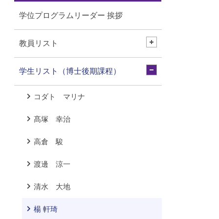
学位プログラムリーダー 挨拶
教員リスト
学生リスト（博士後期課程）
コダト マリナ
髙塚 幸治
高倉 駿
渡邊 涼一
清水 大地
楊 軒琦