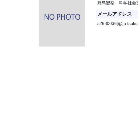
野鳥観察 科学社会
メールアドレス
s2630036[@]u.tsuku