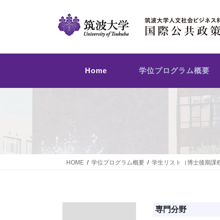
コ
ナ
ン
ビ
テ
ゲ
ン
ー
ツ
シ
へ
ョ
Home
学位プログラム概要
ス
ン
キ
に
ッ
移
プ
動
HOME
学位プログラム概要
学生リスト（博士後期課
専門分野