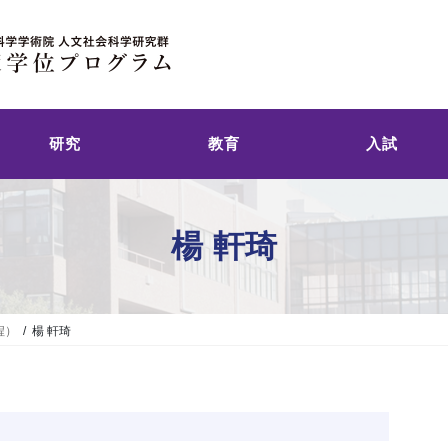
研究
教育
入試
楊 軒琦
程）
楊 軒琦