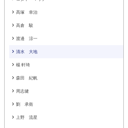
髙塚 幸治
高倉 駿
渡邊 涼一
清水 大地
楊 軒琦
森田 紀帆
周志健
劉 承衛
上野 流星