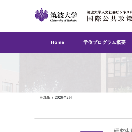
コ
ナ
ン
ビ
テ
ゲ
ン
ー
ツ
シ
へ
ョ
Home
学位プログラム概要
ス
ン
キ
に
ッ
移
プ
動
HOME
2026年2月
研究生